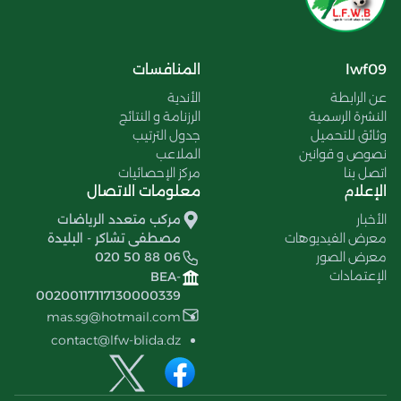
lwf09
المنافسات
عن الرابطة
الأندية
النشرة الرسمية
الرزنامة و النتائج
وثائق للتحميل
جدول الترتيب
نصوص و قوانين
الملاعب
اتصل بنا
مركز الإحصائيات
الإعلام
معلومات الاتصال
الأخبار
مركب متعدد الرياضات
معرض الفيديوهات
مصطفى تشاكر - البليدة
معرض الصور
020 50 88 06
الإعتمادات
BEA-
00200117117130000339
mas.sg@hotmail.com
contact@lfw-blida.dz