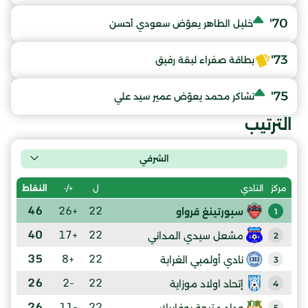
70'
خليل الطاهر يعوّض سعودي أحسن
73'
بطاقة صفراء لبقة رفيق
75'
تشاكر محمد يعوّض عمير سيد علي
الترتيب
الشرفي
ل
+/-
النقاط
مركز
النادي
46
+26
22
سبورتينغ قرواو
1
40
+17
22
مشعل سيدي المداني
2
35
+8
22
نادي أولمبي الغرابة
3
26
-2
22
إتحاد اولاد موزاية
4
26
-11
22
وداد متيجة بوفاريك
5