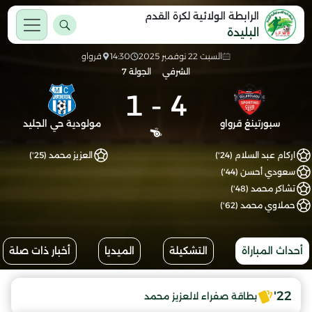
الرابطة الولائية لكرة القدم
البليدة
السبت 22 نوفمبر 2025
14:30
قرواو
الشرفي
الجولة 7
1
-
4
سبورتينغ قرواو
مولودية حي الجليد
اركام عبد السلام (24')
العزيز محمد (25')
سعودي أحسن (44')
تشاكر محمد (48')
حملاوي محمد (62')
أحداث المباراة
التشكيلة
الميديا
أخبار ذات صلة
22'
بطاقة صفراء لالعزيز محمد