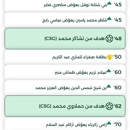
45'
بني شنانة نوفل يعوّض مناصري صابر
45'
شاطر محمد ياسين يعوّض عباسي رابح
48'
هدف من تشاكر محمد (CSG)
50'
بطاقة صفراء للماري عبد الكريم
60'
عيلام نزيم يعوّض طماش منير
60'
بن شيخ شمس الدين يعوّض العزيز محمد
62'
هدف من حملاوي محمد (CSG)
70'
زامي زكرياء يعوّض اركام عبد السلام