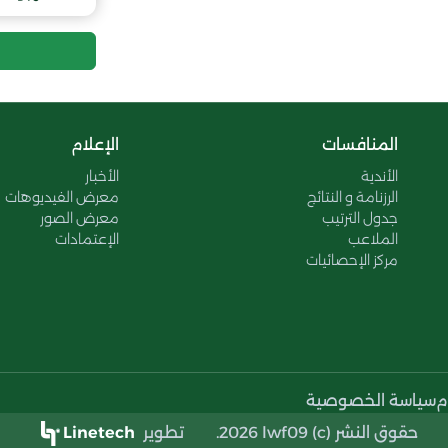
10
11
المنافسات
الإعلام
12
الأندية
الأخبار
الرزنامة و النتائج
معرض الفيديوهات
جدول الترتيب
معرض الصور
الملاعب
الإعتمادات
مركز الإحصائيات
م
سياسة الخصوصية
حقوق النشر (c) 2026 lwf09.
تطوير
Linetech