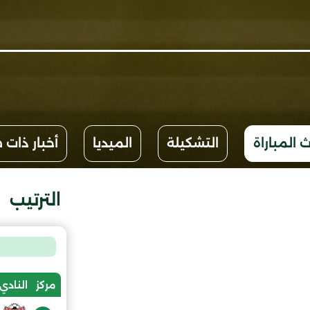
 المباراة
التشكيلة
الميديا
أخبار ذات 
الترتيب
مركز
النادي