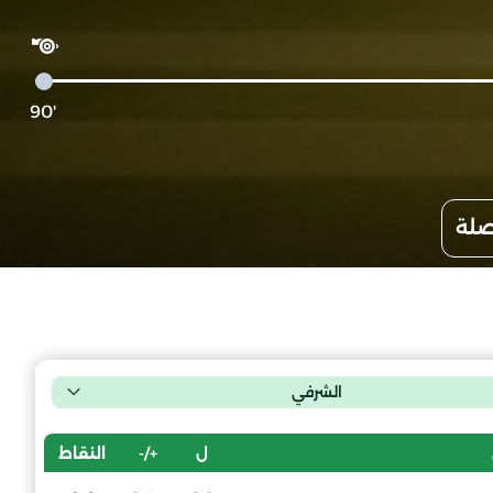
'90
صلة
الشرفي
ل
+/-
النقاط