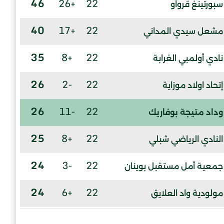
46
+26
22
سبورتينغ قرواو
40
+17
22
مشعل سيدي المداني
35
+8
22
نادي أولمبي الغرابة
26
-2
22
إتحاد اولاد موزاية
26
-11
22
وداد متيجة بوفاريك
25
+8
22
النادي الرياضي شبلي
24
-3
22
جمعية أمل مستقبل بوينان
24
+6
22
مولودية واد العلايق
24
-7
22
شباب بلدية بني مراد