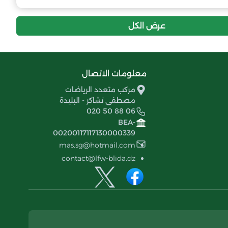
22
-1
22
جيل بوفاريك
عرض الكل
21
-15
22
مولودية حي الجليد
معلومات الاتصال
6
-26
22
نادي أحباب واد جر
مركب متعدد الرياضات
مصطفى تشاكر - البليدة
020 50 88 06
BEA-
00200117117130000339
mas.sg@hotmail.com
contact@lfw-blida.dz