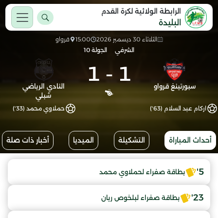
الرابطة الولائية لكرة القدم
البليدة
الثلاثاء 30 ديسمبر 2026
15:00
قرواو
الشرفي
الجولة 10
1
-
1
سبورتينغ قرواو
النادي الرياضي
شبلي
اركام عبد السلام (63')
حملاوي محمد (33')
أحداث المباراة
التشكيلة
الميديا
أخبار ذات صلة
5'
بطاقة صفراء لحملاوي محمد
23'
بطاقة صفراء لبلخوص ريان