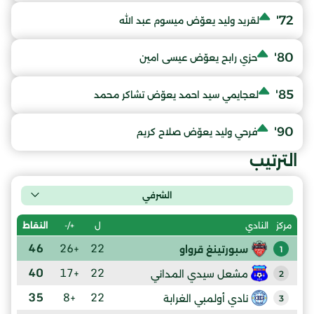
72'
لقريد وليد يعوّض ميسوم عبد الله
80'
حزي رابح يعوّض عيسى امين
85'
لعجايمي سيد احمد يعوّض تشاكر محمد
90'
فرحي وليد يعوّض صلاح كريم
الترتيب
الشرفي
ل
+/-
النقاط
مركز
النادي
46
+26
22
سبورتينغ قرواو
1
40
+17
22
مشعل سيدي المداني
2
35
+8
22
نادي أولمبي الغرابة
3