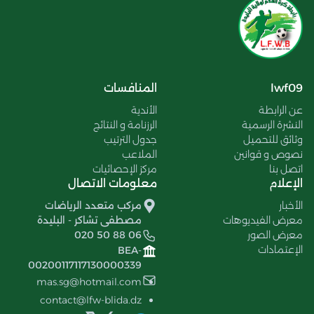
lwf09
المنافسات
عن الرابطة
الأندية
النشرة الرسمية
الرزنامة و النتائج
وثائق للتحميل
جدول الترتيب
نصوص و قوانين
الملاعب
اتصل بنا
مركز الإحصائيات
الإعلام
معلومات الاتصال
الأخبار
مركب متعدد الرياضات
معرض الفيديوهات
مصطفى تشاكر - البليدة
معرض الصور
020 50 88 06
الإعتمادات
BEA-
00200117117130000339
mas.sg@hotmail.com
contact@lfw-blida.dz