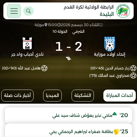
الرابطة الولائية لكرة القدم
البليدة
الثلاثاء 30 ديسمبر 2026
15:00
موزاية
الشرفي
الجولة 10
1
-
2
إتحاد اولاد موزاية
نادي أحباب واد جر
زبار حسام الدين (45'+01)
هامل عبد الله (90'+02)
صحراوي عبد المالك (75')
أحداث المباراة
التشكيلة
الميديا
أخبار ذات صلة
20'
ماحي نذير يعوّض شناف سيد علي
25'
بطاقة صفراء لبراهيم الرحماني يحي