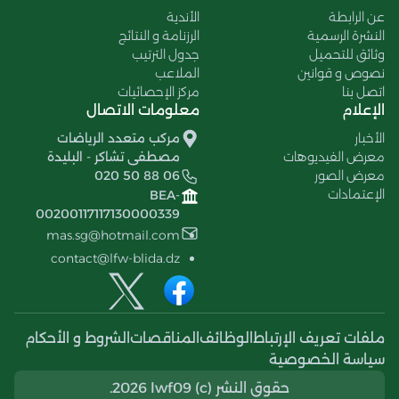
عن الرابطة
الأندية
النشرة الرسمية
الرزنامة و النتائج
وثائق للتحميل
جدول الترتيب
نصوص و قوانين
الملاعب
اتصل بنا
مركز الإحصائيات
الإعلام
معلومات الاتصال
الأخبار
مركب متعدد الرياضات
معرض الفيديوهات
مصطفى تشاكر - البليدة
معرض الصور
020 50 88 06
الإعتمادات
BEA-
00200117117130000339
mas.sg@hotmail.com
contact@lfw-blida.dz
ملفات تعريف الإرتباط
الوظائف
المناقصات
الشروط و الأحكام
سياسة الخصوصية
حقوق النشر (c) 2026 lwf09.