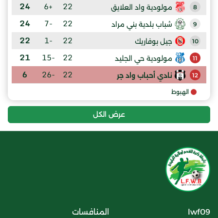
24
+6
22
مولودية واد العلايق
8
24
-7
22
شباب بلدية بني مراد
9
22
-1
22
جيل بوفاريك
10
21
-15
22
مولودية حي الجليد
11
6
-26
22
نادي أحباب واد جر
12
الهبوط
عرض الكل
lwf09
المنافسات