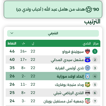
90'
هدف من هامل عبد الله ( أحباب وادي جر)
الترتيب
الشرفي
ل
+/-
النقاط
مركز
النادي
46
+26
22
سبورتينغ قرواو
1
40
+17
22
مشعل سيدي المداني
2
35
+8
22
نادي أولمبي الغرابة
3
26
-2
22
إتحاد اولاد موزاية
4
26
-11
22
وداد متيجة بوفاريك
5
25
+8
22
النادي الرياضي شبلي
6
24
-3
22
جمعية أمل مستقبل بوينان
7