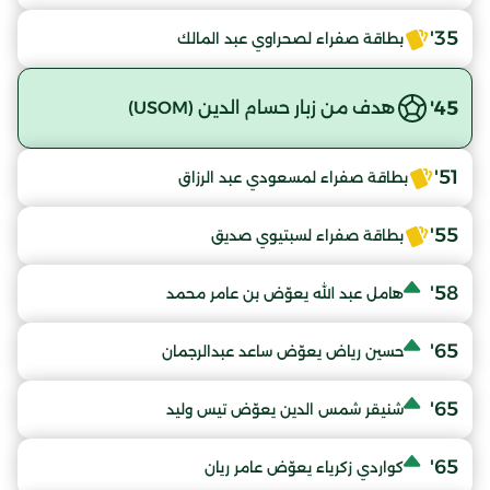
35'
بطاقة صفراء لصحراوي عبد المالك
45'
هدف من زبار حسام الدين (USOM)
51'
بطاقة صفراء لمسعودي عبد الرزاق
55'
بطاقة صفراء لسبتيوي صديق
58'
هامل عبد الله يعوّض بن عامر محمد
65'
حسين رياض يعوّض ساعد عبدالرجمان
65'
شنيقر شمس الدين يعوّض تيس وليد
65'
كواردي زكرياء يعوّض عامر ريان