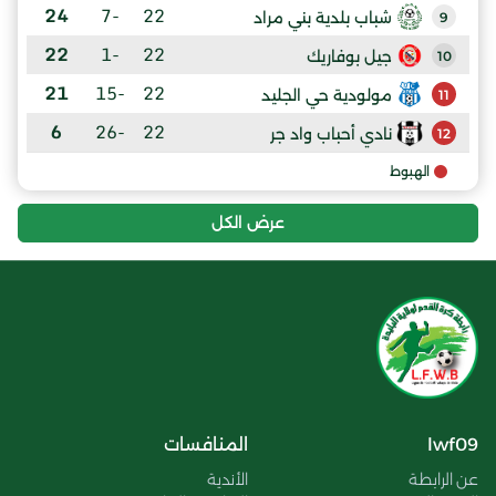
24
-7
22
شباب بلدية بني مراد
9
22
-1
22
جيل بوفاريك
10
21
-15
22
مولودية حي الجليد
11
6
-26
22
نادي أحباب واد جر
12
الهبوط
عرض الكل
lwf09
المنافسات
عن الرابطة
الأندية