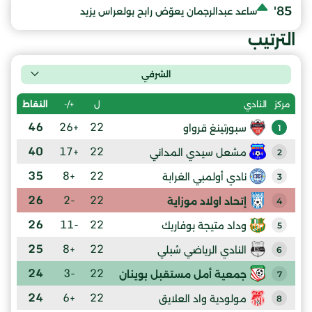
85'
ساعد عبدالرجمان يعوّض رابح بولعراس يزيد
الترتيب
الشرفي
ل
+/-
النقاط
مركز
النادي
46
+26
22
سبورتينغ قرواو
1
40
+17
22
مشعل سيدي المداني
2
35
+8
22
نادي أولمبي الغرابة
3
26
-2
22
إتحاد اولاد موزاية
4
26
-11
22
وداد متيجة بوفاريك
5
25
+8
22
النادي الرياضي شبلي
6
24
-3
22
جمعية أمل مستقبل بوينان
7
24
+6
22
مولودية واد العلايق
8