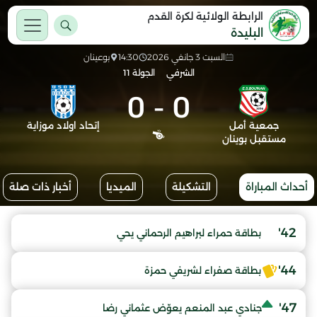
الرابطة الولائية لكرة القدم
البليدة
السبت 3 جانفي 2026
14:30
بوعينان
الشرفي
الجولة 11
0
-
0
جمعية أمل
إتحاد اولاد موزاية
مستقبل بوينان
أحداث المباراة
التشكيلة
الميديا
أخبار ذات صلة
42'
بطاقة حمراء لبراهيم الرحماني يحي
44'
بطاقة صفراء لشريفي حمزة
47'
جنادي عبد المنعم يعوّض عثماني رضا