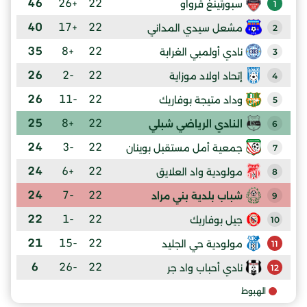
46
+26
22
سبورتينغ قرواو
1
40
+17
22
مشعل سيدي المداني
2
35
+8
22
نادي أولمبي الغرابة
3
26
-2
22
إتحاد اولاد موزاية
4
26
-11
22
وداد متيجة بوفاريك
5
25
+8
22
النادي الرياضي شبلي
6
24
-3
22
جمعية أمل مستقبل بوينان
7
24
+6
22
مولودية واد العلايق
8
24
-7
22
شباب بلدية بني مراد
9
22
-1
22
جيل بوفاريك
10
21
-15
22
مولودية حي الجليد
11
6
-26
22
نادي أحباب واد جر
12
الهبوط