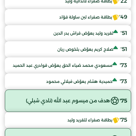
22'
بطاقة صفراء لالدالية وليد
49'
بطاقة صفراء لبن ساولة فؤاد
51'
لقريد وليد يعوّض فراش بدر الدين
51'
صلاح كريم يعوّض بلخوص ريان
73'
مسعودي محمد ضياء الحق يعوّض قوادري عبد الحميد
73'
حميدية هشام يعوّض فيلالي محمود
75'
هدف من ميسوم عبد الله (نادي شبلي)
75'
بطاقة صفراء للقريد وليد