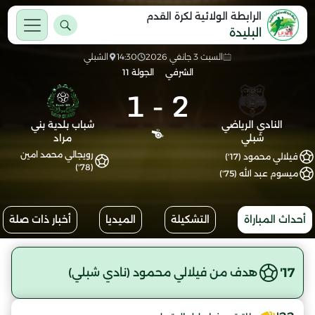
الرابطة الولائية لكرة القدم
البليدة
السبت 3 جانفي 2026
14:30
الشبلي
الشرفي
الجولة 11
1
-
2
النادي الرياضي
شباب بلدية بني
شبلي
مراد
رويجالي محمد امين
فيلالي محمود (17')
(78')
ميسوم عبد الله (75')
أحداث المباراة
التشكيلة
الميديا
أخبار ذات صلة
17'
هدف من فيلالي محمود (نادي شبلي)