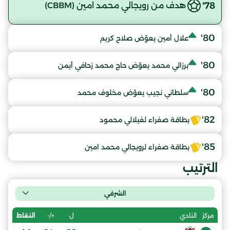
78'
هدف من رويجالي محمد امين (CBBM)
80'
علال أمين يعوّض صلاح كريم
80'
برزالي محمد يعوّض حاج محمد زحافي أيمن
80'
سلطاني نجيب يعوّض مخلوف محمد
82'
بطاقة صفراء لفيلالي محمود
85'
بطاقة صفراء لرويجالي محمد امين
الترتيب
الشرفي
ل
+/-
النقاط
مركز
النادي