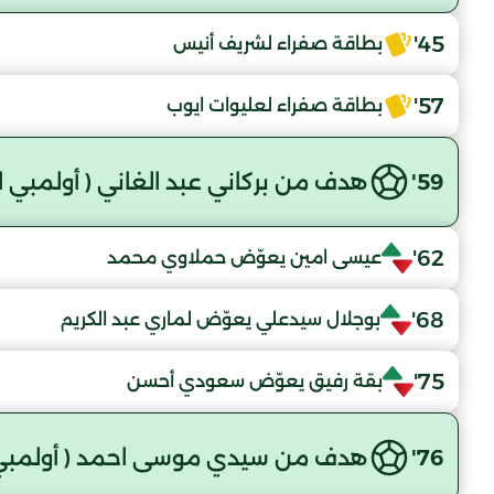
45'
بطاقة صفراء لشريف أنيس
57'
بطاقة صفراء لعليوات ايوب
59'
هدف من بركاني عبد الغاني ( أولمبي ال
62'
عيسى امين يعوّض حملاوي محمد
68'
بوجلال سيدعلي يعوّض لماري عبد الكريم
75'
بقة رفيق يعوّض سعودي أحسن
76'
هدف من سيدي موسى احمد ( أولمبي ا