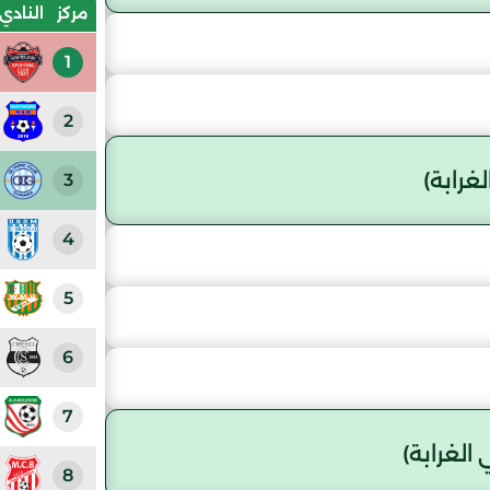
مركز
النادي
1
2
غرابة)
3
4
5
6
7
لغرابة)
8