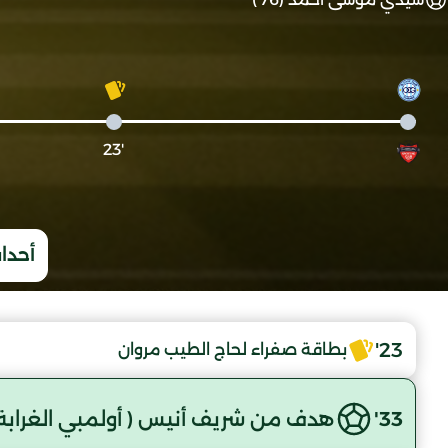
'23
أحداث
23'
بطاقة صفراء لحاج الطيب مروان
33'
هدف من شريف أنيس ( أولمبي الغرابة