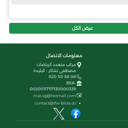
24
-7
22
شباب بلدية بني مراد
22
-1
22
جيل بوفاريك
عرض الكل
21
-15
22
مولودية حي الجليد
6
-26
22
معلومات الاتصال
نادي أحباب واد جر
مركب متعدد الرياضات
مصطفى تشاكر - البليدة
020 50 88 06
BEA-
00200117117130000339
mas.sg@hotmail.com
contact@lfw-blida.dz