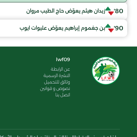
80'
زيدان هيثم يعوّض حاج الطيب مروان
90'
بن جغموم إبراهيم يعوّض عليوات ايوب
lwf09
عن الرابطة
النشرة الرسمية
وثائق للتحميل
نصوص و قوانين
اتصل بنا