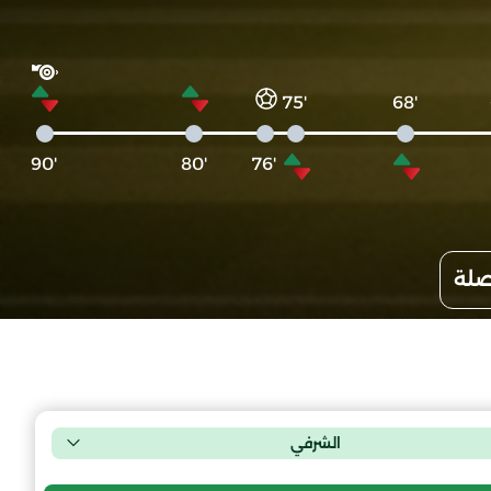
'75
'68
'90
'80
'76
صلة
الشرفي