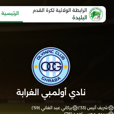
الرابطة الولائية لكرة القدم
الرئيسية
البليدة
نادي أولمبي الغرابة
شريف أنيس (33')
بركاني عبد الغاني (59')
سيدي موسى احمد (76')