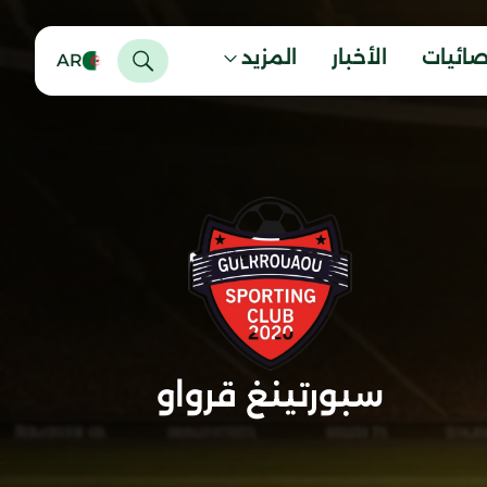
صائيات
الأخبار
المزيد
AR
سبورتينغ قرواو