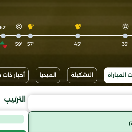
'62
'59
'57
'45
'33
 المباراة
التشكيلة
الميديا
أخبار ذات 
الترتيب
)