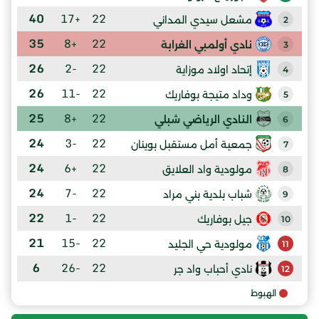
40
+17
22
مشعل سيدي المداني
2
35
+8
22
نادي أولمبي الغرابة
3
26
-2
22
إتحاد اولاد موزاية
4
26
-11
22
وداد متيجة بوفاريك
5
25
+8
22
النادي الرياضي شبلي
6
24
-3
22
جمعية أمل مستقبل بوينان
7
24
+6
22
مولودية واد العلايق
8
24
-7
22
شباب بلدية بني مراد
9
22
-1
22
جيل بوفاريك
10
21
-15
22
مولودية حي الجليد
11
6
-26
22
نادي أحباب واد جر
12
الهبوط