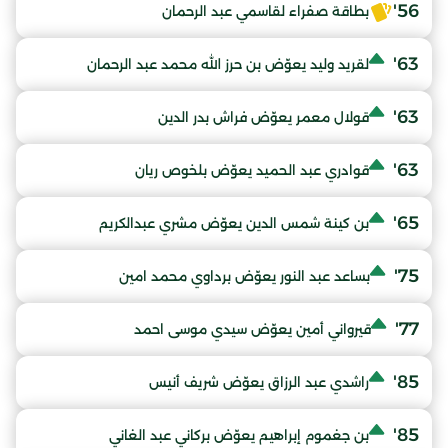
56'
بطاقة صفراء لقاسمي عبد الرحمان
63'
لقريد وليد يعوّض بن حرز الله محمد عبد الرحمان
63'
قولال معمر يعوّض فراش بدر الدين
63'
قوادري عبد الحميد يعوّض بلخوص ريان
65'
بن كينة شمس الدين يعوّض مشري عبدالكريم
75'
بساعد عبد النور يعوّض برداوي محمد امين
77'
قيرواني أمين يعوّض سيدي موسى احمد
85'
راشدي عبد الرزاق يعوّض شريف أنيس
85'
بن جغموم إبراهيم يعوّض بركاني عبد الغاني