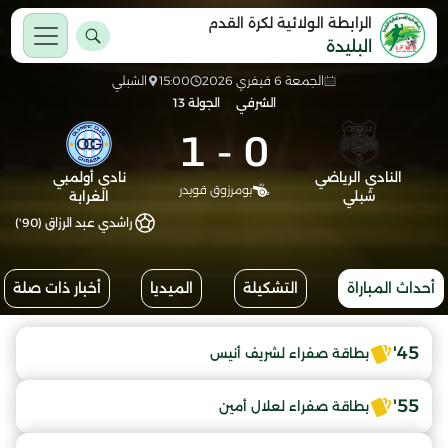
الرابطة الولائية لكرة القدم
البليدة
الجمعة 6 فيفري 2026
15:00
الشبلي
الشرفي
الجولة 13
1
-
0
النادي الرياضي
نادي أولمبي
بومرزوق قويدر
شبلي
الغرابة
راشدي عبد الرزاق (90')
أحداث المباراة
التشكيلة
الميديا
أخبار ذات صلة
45'
بطاقة صفراء لشريف أنيس
55'
بطاقة صفراء لعلال أمين