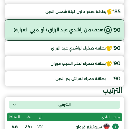
85'
بطاقة صفراء لبن كينة شمس الدين
90'
هدف من راشدي عبد الرزاق ( أولمبي الغرابة)
90'
بطاقة صفراء لراشدي عبد الرزاق
90'
بطاقة صفراء لحاج الطيب مروان
90'
بطاقة حمراء لفراش بدر الدين
الترتيب
الشرفي
ل
+/-
النقاط
مركز
النادي
46
+26
22
سبورتينغ قرواو
1