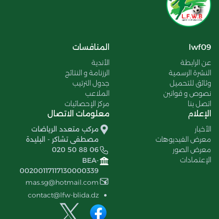
lwf09
المنافسات
عن الرابطة
الأندية
النشرة الرسمية
الرزنامة و النتائج
وثائق للتحميل
جدول الترتيب
نصوص و قوانين
الملاعب
اتصل بنا
مركز الإحصائيات
الإعلام
معلومات الاتصال
الأخبار
مركب متعدد الرياضات
معرض الفيديوهات
مصطفى تشاكر - البليدة
معرض الصور
020 50 88 06
الإعتمادات
BEA-
00200117117130000339
mas.sg@hotmail.com
contact@lfw-blida.dz