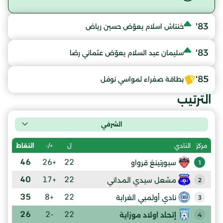
83'
خنتاش اسلام يعوّض حسين رياض
83'
سليمان عبد السلام يعوّض عثماني رضا
85'
بطاقة صفراء لمواسي نوفل
الترتيب
الشرفي
ل
+/-
النقاط
مركز
النادي
46
+26
22
سبورتينغ قرواو
1
40
+17
22
مشعل سيدي المداني
2
35
+8
22
نادي أولمبي الغرابة
3
26
-2
22
إتحاد اولاد موزاية
4