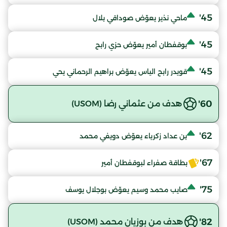
45'
ماحي نذير يعوّض صوداقي بلال
45'
بوقفطان أمير يعوّض حزي رابح
45'
قويدر رابح الياس يعوّض براهيم الرحماني يحي
60'
هدف من عثماني رضا (USOM)
62'
بن عداد زكرياء يعوّض دويفي محمد
67'
بطاقة صفراء لبوقفطان أمير
75'
صايب محمد وسيم يعوّض بوجلال يوسف
82'
هدف من بوزيان محمد (USOM)