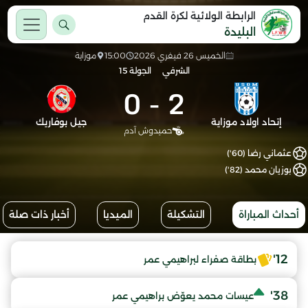
الرابطة الولائية لكرة القدم
البليدة
الخميس 26 فيفري 2026
15:00
موزاية
الشرفي
الجولة 15
0
-
2
إتحاد اولاد موزاية
جيل بوفاريك
حميدوش آدم
عثماني رضا (60')
بوزيان محمد (82')
أحداث المباراة
التشكيلة
الميديا
أخبار ذات صلة
12'
بطاقة صفراء لبراهيمي عمر
38'
عيسات محمد يعوّض براهيمي عمر