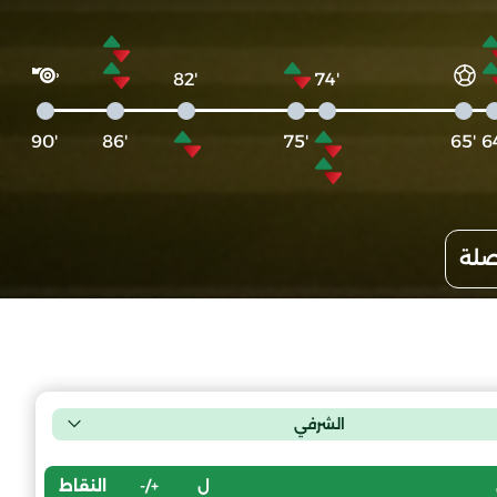
'82
'74
'90
'86
'75
'65
صلة
الشرفي
ل
+/-
النقاط