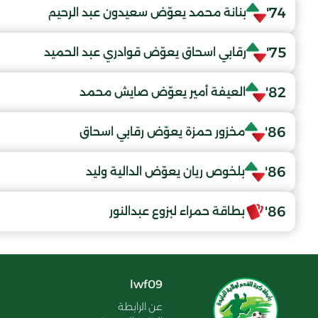
74'
بنانة محمد يعوّض سعيدون عبد الرحيم
75'
رقابي اسحاق يعوّض قوادري عبد الحميد
82'
العيفة أمير يعوّض صايش محمد
86'
مخزور حمزة يعوّض رقابي اسحاق
86'
بلخوص ريان يعوّض الدالية وليد
86'
بطاقة حمراء لبزوع عبدالنور
lwf09
عن الرابطة