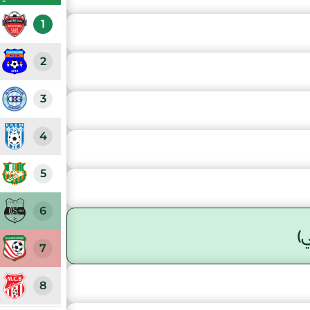
1
2
3
4
5
6
)
7
8