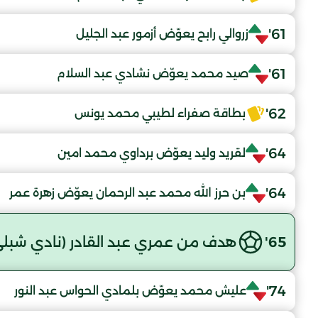
61'
زروالي رابح يعوّض أزمور عبد الجليل
61'
صيد محمد يعوّض نشادي عبد السلام
62'
بطاقة صفراء لطيبي محمد يونس
64'
لقريد وليد يعوّض برداوي محمد امين
64'
بن حرز الله محمد عبد الرحمان يعوّض زهرة عمر
65'
هدف من عمري عبد القادر (نادي شبلي
74'
عليش محمد يعوّض بلمادي الحواس عبد النور