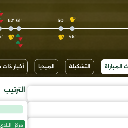
'62
'61
'50
'64
'48
 المباراة
التشكيلة
الميديا
أخبار ذات 
الترتيب
مركز
النادي