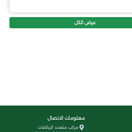
24
-7
22
شباب بلدية بني مراد
22
-1
22
جيل بوفاريك
عرض الكل
21
-15
22
مولودية حي الجليد
6
-26
22
نادي أحباب واد جر
معلومات الاتصال
مركب متعدد الرياضات