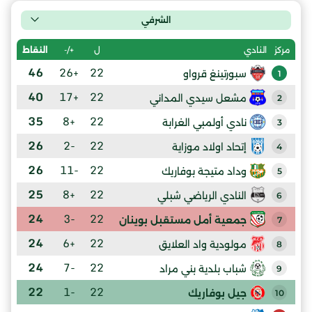
الشرفي
ل
+/-
النقاط
مركز
النادي
46
+26
22
سبورتينغ قرواو
1
40
+17
22
مشعل سيدي المداني
2
35
+8
22
نادي أولمبي الغرابة
3
26
-2
22
إتحاد اولاد موزاية
4
26
-11
22
وداد متيجة بوفاريك
5
25
+8
22
النادي الرياضي شبلي
6
24
-3
22
جمعية أمل مستقبل بوينان
7
24
+6
22
مولودية واد العلايق
8
24
-7
22
شباب بلدية بني مراد
9
22
-1
22
جيل بوفاريك
10