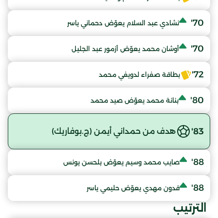
70'
نشادي عبد السلام يعوّض دحماني ياسر
70'
أوشان محمد يعوّض أزمور عبد الجليل
72'
بطاقة صفراء لدويفي محمد
80'
بنانة محمد يعوّض صيد محمد
83'
هدف من حمداني أيمن (ج.بوفاريك)
88'
صايب محمد وسيم يعوّض بلحسن يونس
88'
قدون مهدي يعوّض حليمي ياسر
الترتيب