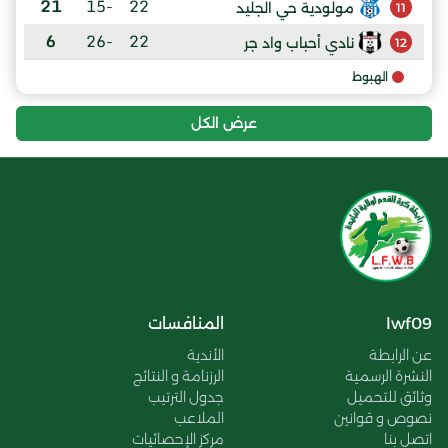
21
-15
22
مولودية حي الجليد
11
6
-26
22
نادي أحباب واد جر
12
الهبوط
عرض الكل
lwf09
المنافسات
عن الرابطة
الأندية
النشرة الرسمية
الرزنامة و النتائج
وثائق للتحميل
جدول الترتيب
نصوص و قوانين
الملاعب
اتصل بنا
مركز الإحصائيات