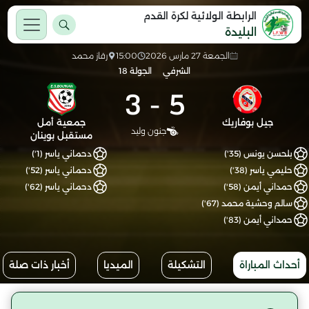
الرابطة الولائية لكرة القدم
البليدة
الجمعة 27 مارس 2026
15:00
رقاز محمد
الشرفي
الجولة 18
3
-
5
جيل بوفاريك
جمعية أمل
جنون وليد
مستقبل بوينان
بلحسن يونس (35')
دحماني ياسر (1')
حليمي ياسر (38')
دحماني ياسر (52')
حمداني أيمن (58')
دحماني ياسر (62')
سالم وحشية محمد (67')
حمداني أيمن (83')
أحداث المباراة
التشكيلة
الميديا
أخبار ذات صلة