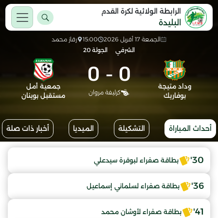
الرابطة الولائية لكرة القدم
البليدة
الجمعة 17 أفريل 2026
15:00
رقاز محمد
الشرفي
الجولة 20
0
-
0
وداد متيجة
جمعية أمل
كرليفة مروان
بوفاريك
مستقبل بوينان
أحداث المباراة
التشكيلة
الميديا
أخبار ذات صلة
30'
بطاقة صفراء لبوقرة سيدعلي
36'
بطاقة صفراء لسلماني إسماعيل
41'
بطاقة صفراء لأوشان محمد