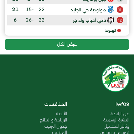
21
-15
22
مولودية حي الجليد
11
6
-26
22
نادي أحباب واد جر
12
الهبوط
عرض الكل
lwf09
المنافسات
عن الرابطة
الأندية
النشرة الرسمية
الرزنامة و النتائج
وثائق للتحميل
جدول الترتيب
نصوص و قوانين
الملاعب