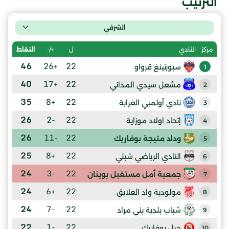
الترتيب
الشرفي
ل
+/-
النقاط
مركز
النادي
46
+26
22
سبورتينغ قرواو
1
40
+17
22
مشعل سيدي المداني
2
35
+8
22
نادي أولمبي الغرابة
3
26
-2
22
إتحاد اولاد موزاية
4
26
-11
22
وداد متيجة بوفاريك
5
25
+8
22
النادي الرياضي شبلي
6
24
-3
22
جمعية أمل مستقبل بوينان
7
24
+6
22
مولودية واد العلايق
8
24
-7
22
شباب بلدية بني مراد
9
22
-1
22
جيل بوفاريك
10