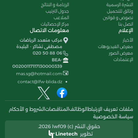
النشرة الرسمية
الرزنامة و النتائج
وثائق للتحميل
جدول الترتيب
نصوص و قوانين
الملاعب
اتصل بنا
مركز الإحصائيات
الإعلام
معلومات الاتصال
الأخبار
مركب متعدد الرياضات
معرض الفيديوهات
مصطفى تشاكر - البليدة
معرض الصور
020 50 88 06
الإعتمادات
BEA-
00200117117130000339
mas.sg@hotmail.com
contact@lfw-blida.dz
ملفات تعريف الإرتباط
الوظائف
المناقصات
الشروط و الأحكام
سياسة الخصوصية
حقوق النشر (c) 2026 lwf09.
تطوير
Linetech