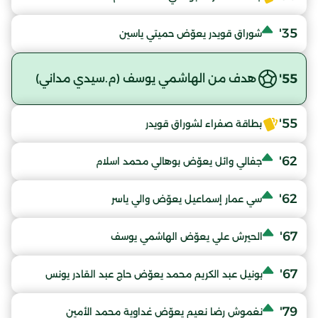
35'
شوراق قويدر يعوّض حميتي ياسين
55'
هدف من الهاشمي يوسف (م.سيدي مداني)
55'
بطاقة صفراء لشوراق قويدر
62'
جفالي وائل يعوّض بوهالي محمد اسلام
62'
سي عمار إسماعيل يعوّض والي ياسر
67'
الحيرش علي يعوّض الهاشمي يوسف
67'
بونيل عبد الكريم محمد يعوّض حاج عبد القادر يونس
79'
نغموش رضا نعيم يعوّض غداوية محمد الأمين