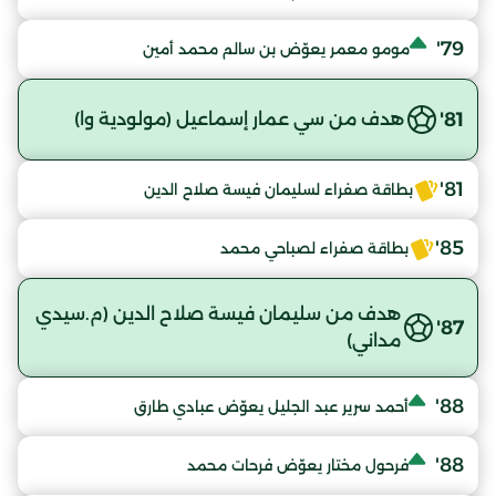
79'
مومو معمر يعوّض بن سالم محمد أمين
81'
هدف من سي عمار إسماعيل (مولودية وا)
81'
بطاقة صفراء لسليمان فيسة صلاح الدين
85'
بطاقة صفراء لصباحي محمد
هدف من سليمان فيسة صلاح الدين (م.سيدي
87'
مداني)
88'
أحمد سرير عبد الجليل يعوّض عبادي طارق
88'
فرحول مختار يعوّض فرحات محمد