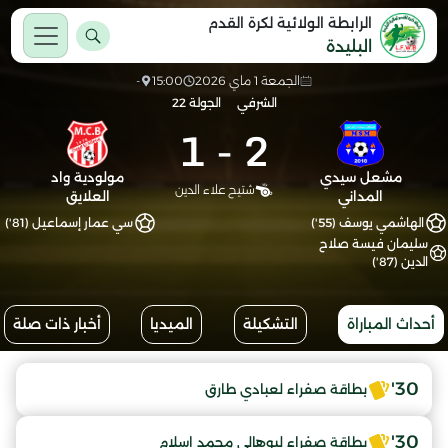
الرابطة الولائية لكرة القدم
البليدة
الجمعة 1 ماي 2026
15:00
-
الشرفي
الجولة 22
1
-
2
مشعل سيدي
مولودية واد
شتيح علاء الدين
المداني
العلايق
الهاشمي يوسف (55')
سي عمار إسماعيل (81')
سليمان فيسة صلاح
الدين (87')
أحداث المباراة
التشكيلة
الميديا
أخبار ذات صلة
30'
بطاقة صفراء لعبادي طارق
30'
بطاقة صفراء لبوهالي محمد اسلام