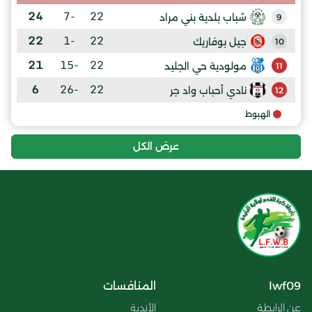
24
-7
22
شباب بلدية بني مراد
9
22
-1
22
جيل بوفاريك
10
21
-15
22
مولودية حي الجليد
11
6
-26
22
نادي أحباب واد جر
12
الهبوط
عرض الكل
lwf09
المنافسات
عن الرابطة
الأندية