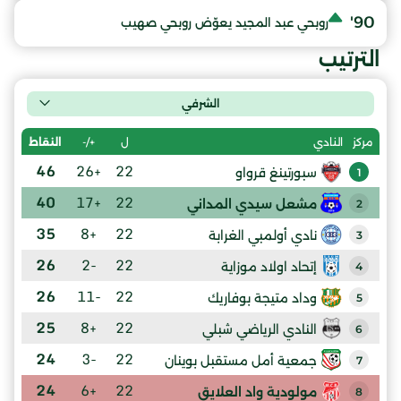
90'
روبحي عبد المجيد يعوّض روبحي صهيب
الترتيب
الشرفي
ل
+/-
النقاط
مركز
النادي
46
+26
22
سبورتينغ قرواو
1
40
+17
22
مشعل سيدي المداني
2
35
+8
22
نادي أولمبي الغرابة
3
26
-2
22
إتحاد اولاد موزاية
4
26
-11
22
وداد متيجة بوفاريك
5
25
+8
22
النادي الرياضي شبلي
6
24
-3
22
جمعية أمل مستقبل بوينان
7
24
+6
22
مولودية واد العلايق
8