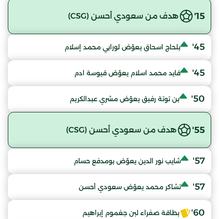
15'
هدف من سعودي أحسن (CSG)
45'
بلحاج اسحاق يعوّض لورابي محمد إسلام
45'
قايد محمد اسلام يعوّض قيوسة ادم
50'
بن توتة رفيق يعوّض مشري عبدالكريم
55'
هدف من سعودي أحسن (CSG)
57'
شايب نور الدين يعوّض بومدفع حسام
57'
تشاكر محمد يعوّض سعودي أحسن
60'
بطاقة صفراء لبن جغموم إبراهيم