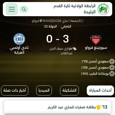
الرابطة الولائية لكرة القدم
البليدة
الجمعة 1 ماي 2026
15:00
قرواو
الشرفي
الجولة 22
0
-
3
سبورتينغ قرواو
نادي أولمبي
هواري سيف الدين
الغرابة
عبدالقادر
سعودي أحسن (15')
سعودي أحسن (55')
بوبطانة الطيب (80')
أحداث المباراة
التشكيلة
الميديا
أخبار ذات صلة
13'
بطاقة صفراء للماري عبد الكريم