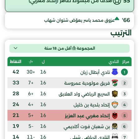
55'
هدف من مبسوط طاهر (إتحاد مغربي)
66'
عزوق محمد ياسر يعوّض شتوان شهاب
الترتيب
المجموعة (أ) أقل من 18 سنة
ل
+/-
النقاط
مركز
النادي
42
+30
16
نادي أبطال زيان
1
33
+7
16
فريق مولودية عمروسة
2
28
+6
16
السريع الرياضي واد العلايق
3
24
+4
16
إتحاد بلدية بن خليل
4
21
+5
16
إتحاد مغربي عبد العزيز
5
19
-5
16
بن شعبان فوت أكاديمي
6
14
-11
16
النادي الرياضي شبلي
7