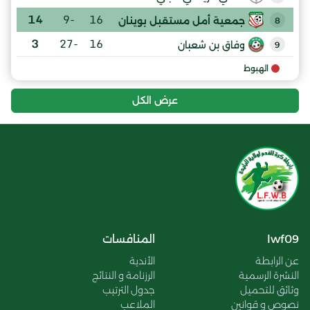
14
-9
16
جمعية أمل مستقبل بوينان
8
3
-27
16
وفاق بن شعبان
9
الهبوط
عرض الكل
lwf09
المنافسات
عن الرابطة
الأندية
النشرة الرسمية
الرزنامة و النتائج
وثائق للتحميل
جدول الترتيب
نصوص و قوانين
الملاعب