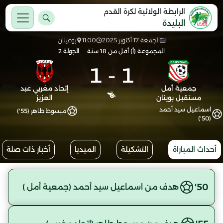
الرابطة الولائية لكرة القدم
البليدة
الجمعة 17 أكتوبر 2025
11:00
بوعينان
المجموعة (أ) أقل من 18 سنة
الجولة 2
1
-
1
جمعية أمل
إتحاد مغربي عبد
مستقبل بوينان
العزيز
اسماعيل سيد أحمد
مبسوط طاهر (55')
(50')
أحداث المباراة
التشكيلة
الميديا
أخبار ذات صلة
50'
هدف من اسماعيل سيد أحمد (جمعية أمل )