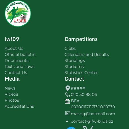
lwf09
Competitions
About Us
Clubs
Official bulletin
Calendars and Results
Documents
Standings
Texts and Laws
Stadiums
Contact Us
Statistics Center
Media
Contact
News
#####
Videos
020 50 88 06
Photos
BEA-
Accreditations
00200117117130000339
mas.sg@hotmail.com
contact@lfw-blida.dz